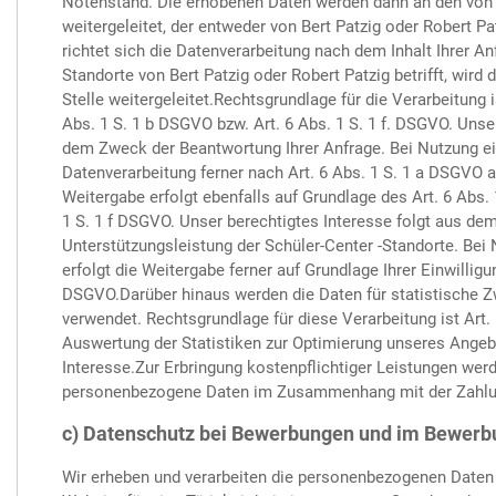
Notenstand. Die erhobenen Daten werden dann an den von
weitergeleitet, der entweder von Bert Patzig oder Robert Pa
richtet sich die Datenverarbeitung nach dem Inhalt Ihrer A
Standorte von Bert Patzig oder Robert Patzig betrifft, wird
Stelle weitergeleitet.Rechtsgrundlage für die Verarbeitung i
Abs. 1 S. 1 b DSGVO bzw. Art. 6 Abs. 1 S. 1 f. DSGVO. Unse
dem Zweck der Beantwortung Ihrer Anfrage. Bei Nutzung ei
Datenverarbeitung ferner nach Art. 6 Abs. 1 S. 1 a DSGVO au
Weitergabe erfolgt ebenfalls auf Grundlage des Art. 6 Abs.
1 S. 1 f DSGVO. Unser berechtigtes Interesse folgt aus dem
Unterstützungsleistung der Schüler-Center -Standorte. Bei
erfolgt die Weitergabe ferner auf Grundlage Ihrer Einwilligu
DSGVO.Darüber hinaus werden die Daten für statistische 
verwendet. Rechtsgrundlage für diese Verarbeitung ist Art.
Auswertung der Statistiken zur Optimierung unseres Angebo
Interesse.Zur Erbringung kostenpflichtiger Leistungen wer
personenbezogene Daten im Zusammenhang mit der Zahlung e
c) Datenschutz bei Bewerbungen und im Bewerb
Wir erheben und verarbeiten die personenbezogenen Daten 