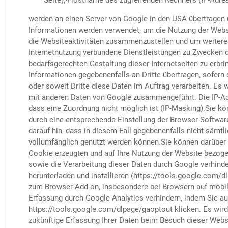
Seite),•Hostname des zugreifenden Rechners (IP-Adress
werden an einen Server von Google in den USA übertragen u
Informationen werden verwendet, um die Nutzung der Webs
die Websiteaktivitäten zusammenzustellen und um weitere
Internetnutzung verbundene Dienstleistungen zu Zwecken 
bedarfsgerechten Gestaltung dieser Internetseiten zu erbr
Informationen gegebenenfalls an Dritte übertragen, sofern 
oder soweit Dritte diese Daten im Auftrag verarbeiten. Es w
mit anderen Daten von Google zusammengeführt. Die IP-A
dass eine Zuordnung nicht möglich ist (IP-Masking).Sie kö
durch eine entsprechende Einstellung der Browser-Software
darauf hin, dass in diesem Fall gegebenenfalls nicht sämt
vollumfänglich genutzt werden können.Sie können darüber 
Cookie erzeugten und auf Ihre Nutzung der Website bezogen
sowie die Verarbeitung dieser Daten durch Google verhind
herunterladen und installieren (https://tools.google.com/d
zum Browser-Add-on, insbesondere bei Browsern auf mobil
Erfassung durch Google Analytics verhindern, indem Sie au
https://tools.google.com/dlpage/gaoptout klicken. Es wird
zukünftige Erfassung Ihrer Daten beim Besuch dieser Websi