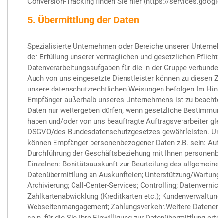
Conversion-Tracking finden Sie hier (https://services.goog
5. Übermittlung der Daten
Spezialisierte Unternehmen oder Bereiche unserer Unte
der Erfüllung unserer vertraglichen und gesetzlichen Pflic
Datenverarbeitungsaufgaben für die in der Gruppe verbund
Auch von uns eingesetzte Dienstleister können zu diesen 
unsere datenschutzrechtlichen Weisungen befolgen.Im Hinb
Empfänger außerhalb unseres Unternehmens ist zu beacht
Daten nur weitergeben dürfen, wenn gesetzliche Bestimmung
haben und/oder von uns beauftragte Auftragsverarbeiter gl
DSGVO/des Bundesdatenschutzgesetzes gewährleisten. Un
können Empfänger personenbezogener Daten z.B. sein: Auftr
Durchführung der Geschäftsbeziehung mit Ihnen personenb
Einzelnen: Bonitätsauskunft zur Beurteilung des allgemein
Datenübermittlung an Auskunfteien; Unterstützung/Wartu
Archivierung; Call-Center-Services; Controlling; Datenvernic
Zahlkartenabwicklung (Kreditkarten etc.); Kundenverwaltung
Webseitenmangagement; Zahlungsverkehr.Weitere Datenem
sein, für die Sie Ihre Einwilligung zur Datenübermittlung ert